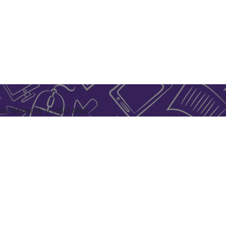
toon Network y HBO Max