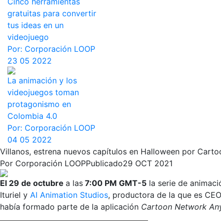
Cinco herramientas
gratuitas para convertir
tus ideas en un
videojuego
Por:
Corporación LOOP
23 05 2022
La animación y los
videojuegos toman
protagonismo en
Colombia 4.0
Por:
Corporación LOOP
04 05 2022
Villanos, estrena nuevos capítulos en Halloween por Car
Por
Corporación LOOP
Publicado
29 OCT 2021
El 29 de octubre
a las
7:00 PM GMT-5
la serie de animac
Ituriel y
AI Animation Studios
, productora de la que es CEO
había formado parte de la aplicación
Cartoon Network An