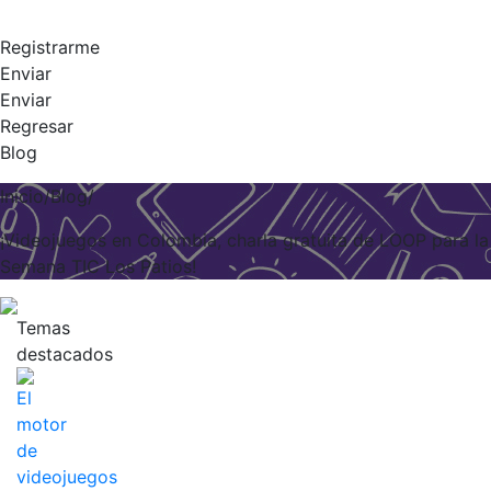
Registrarme
Enviar
Enviar
Regresar
Blog
Inicio/Blog/
¡Videojuegos en Colombia, charla gratuita de LOOP para la
Semana TIC Los Patios!
Temas
destacados
El
motor
de
videojuegos