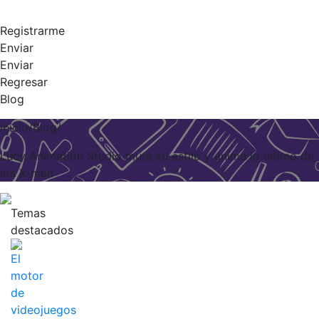
Registrarme
Enviar
Enviar
Regresar
Blog
Inicio/Blog/
Lucy Animation Studio muta su estilo y anima lo último de
los X-men
Temas
destacados
El
motor
de
videojuegos