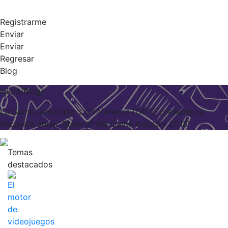
Registrarme
Enviar
Enviar
Regresar
Blog
Inicio/Blog/
La Game Developer's Conference (GDC) presenta su
encuesta anual 'State of the Game Industry 2018'
Temas
destacados
El
motor
de
videojuegos