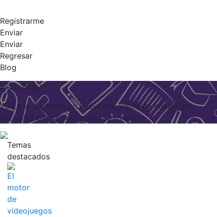
Registrarme
Enviar
Enviar
Regresar
Blog
Inicio/Blog/
Ventana Sur lanza un nuevo programa de mentorías
exclusivo para directoras en animación
Temas
destacados
El
motor
de
videojuegos