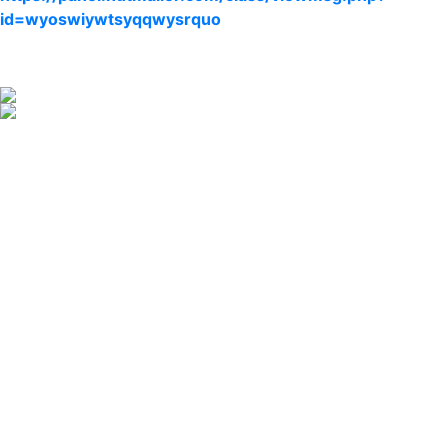
id=wyoswiywtsyqqwysrquo