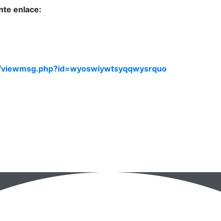
nte enlace:
ass/viewmsg.php?id=wyoswiywtsyqqwysrquo