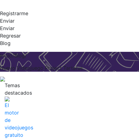
Registrarme
Enviar
Enviar
Regresar
Blog
Inicio/Blog/
Nuevo Videojuego Project Tartarus
Temas
destacados
El
motor
de
videojuegos
gratuito