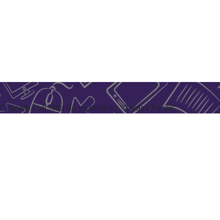
", prueba técnica de su módulo "Grease Pencil"